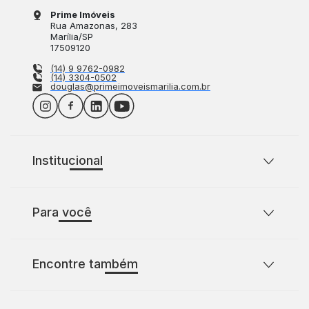
Prime Imóveis
Rua Amazonas
, 283
Marília
/
SP
17509120
(14) 9 9762-0982
(14) 3304-0502
douglas@primeimoveismarilia.com.br
Institucional
Sobre o Prime Imóveis
Para você
Política de Privacidade
Política de Cookies
Casas para comprar com 2 quartos
Encontre também
Casas para comprar com 3 quartos
Terrenos à venda