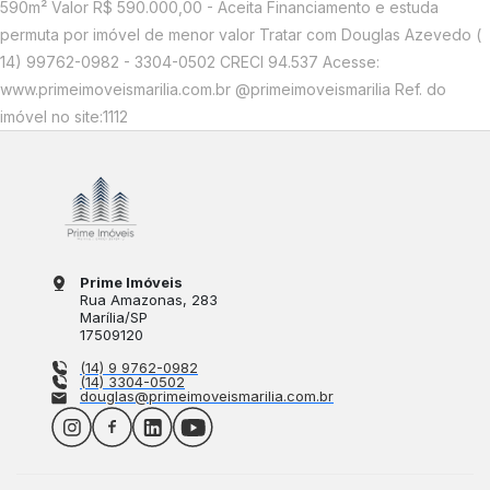
590m² Valor R$ 590.000,00 - Aceita Financiamento e estuda
permuta por imóvel de menor valor Tratar com Douglas Azevedo (
14) 99762-0982 - 3304-0502 CRECI 94.537 Acesse:
www.primeimoveismarilia.com.br @primeimoveismarilia Ref. do
imóvel no site:1112
Prime Imóveis
Rua Amazonas
, 283
Marília
/
SP
17509120
(14) 9 9762-0982
(14) 3304-0502
douglas@primeimoveismarilia.com.br