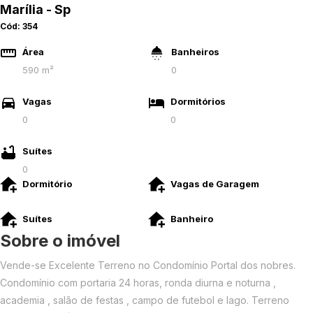
Marília - Sp
Cód:
354
Área
Banheiros
590 m²
0
Vagas
Dormitórios
0
0
Suítes
0
Dormitório
Vagas de Garagem
Suítes
Banheiro
Sobre o imóvel
Vende-se Excelente Terreno no Condomínio Portal dos nobres.
Condomínio com portaria 24 horas, ronda diurna e noturna ,
academia , salão de festas , campo de futebol e lago. Terreno