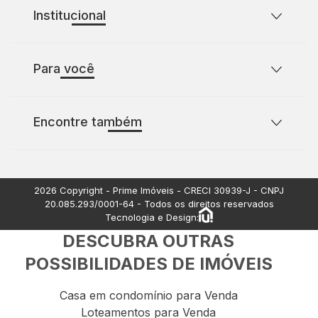
Institucional
Sobre o Prime Imóveis
Para você
Política de Privacidade
Política de Cookies
Casas para comprar com 2 quartos
Encontre também
Casas para comprar com 3 quartos
Terrenos à venda
Apartamentos à venda
2026
Copyright - Prime Imóveis - CRECI
30939-J
- CNPJ
20.085.293/0001-64
- Todos os direitos reservados
Tecnologia e Design:
DESCUBRA OUTRAS
POSSIBILIDADES DE IMÓVEIS
Casa em condomínio para Venda
Loteamentos para Venda