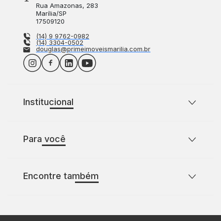
Rua Amazonas
, 283
Marília
/
SP
17509120
(14) 9 9762-0982
(14) 3304-0502
douglas@primeimoveismarilia.com.br
Institucional
Sobre o Prime Imóveis
Para você
Política de Privacidade
Política de Cookies
Casas para comprar com 2 quartos
Encontre também
Casas para comprar com 3 quartos
Terrenos à venda
Apartamentos à venda