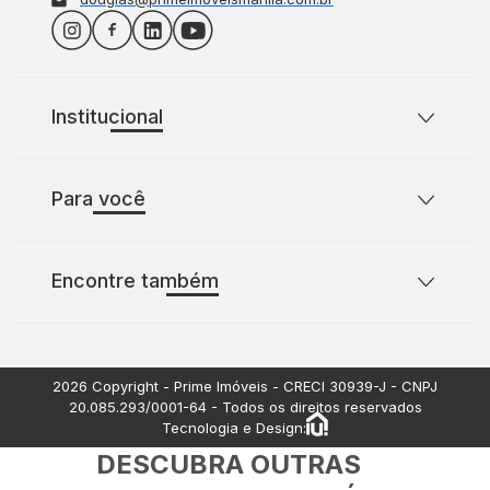
Institucional
Sobre o Prime Imóveis
Para você
Política de Privacidade
Política de Cookies
Casas para comprar com 2 quartos
Encontre também
Casas para comprar com 3 quartos
Terrenos à venda
Apartamentos à venda
2026
Copyright - Prime Imóveis - CRECI
30939-J
- CNPJ
20.085.293/0001-64
- Todos os direitos reservados
Tecnologia e Design:
DESCUBRA OUTRAS