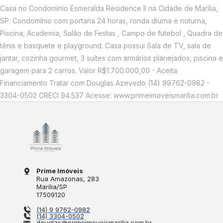
Casa no Condomínio Esmeralda Residence II na Cidade de Marília,
SP. Condomínio com portaria 24 horas, ronda diurna e noturna,
Piscina, Academia, Salão de Festas , Campo de futebol , Quadra de
tênis e basquete e playground. Casa possui Sala de TV, sala de
jantar, cozinha gourmet, 3 suítes com armários planejados, piscina e
garagem para 2 carros. Valor R$1.700.000,00 - Aceita
Financiamento Tratar com Douglas Azevedo (14) 99762-0982 -
3304-0502 CRECI 94.537 Acesse: www.primeimoveismarilia.com.br
Prime Imóveis
Rua Amazonas
, 283
Marília
/
SP
17509120
(14) 9 9762-0982
(14) 3304-0502
douglas@primeimoveismarilia.com.br