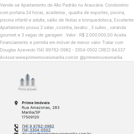
Vende-se Apartamento de Alto Padrão no Araucária. Condomínio
com portaria 24 horas, academia , quadra de esportes, piscina,
piscina infantil e adulta, salão de festas e brinquedoteca, Excelente
Apartamento possui 2 salas ,cozinha, lavabo , 3 suítes , varanda
gourmet e 3 vagas de garagem . Valor : R$ 2.000.000,00 Aceita
Financiamento e permita em imóvel de menor valor Tratar com
Douglas Azevedo (14) 99762-0982 - 3304-0502 CRECI 94.537
Acesse:www.primeimoveismarilia.com.br @primeimoveismarilia
Prime Imóveis
Rua Amazonas
, 283
Marília
/
SP
17509120
(14) 9 9762-0982
(14) 3304-0502
douglas@primeimoveismarilia.com.br