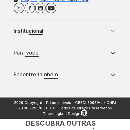
Institucional
Sobre o Prime Imóveis
Para você
Política de Privacidade
Política de Cookies
Casas para comprar com 2 quartos
Encontre também
Casas para comprar com 3 quartos
Terrenos à venda
Apartamentos à venda
2026
Copyright - Prime Imóveis - CRECI
30939-J
- CNPJ
20.085.293/0001-64
- Todos os direitos reservados
Tecnologia e Design:
DESCUBRA OUTRAS