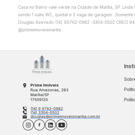
Casa no Bairro vale verde na Cidade de Marília, SP. Linda
sendo 1 suíte WC, quintal e 2 vaga de garagem . Somente 
Douglas Azevedo (14) 99762-0982 -3304-0502 CRECI 94.5
@primeimoveismarilia
Inst
Sobre
Prime Imóveis
Polít
Rua Amazonas
, 283
Marília
/
SP
17509120
Polít
(14) 9 9762-0982
(14) 3304-0502
douglas@primeimoveismarilia.com.br