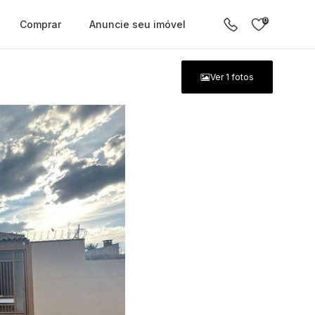
0
Comprar
Anuncie seu imóvel
Ver
1
fotos
ente digital.