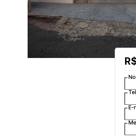
R$
N
Te
E-
Me