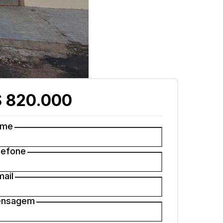
 820.000
ome
lefone
mail
nsagem