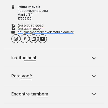
Prime Imóveis
Rua Amazonas
, 283
Marília
/
SP
17509120
(14) 9 9762-0982
(14) 3304-0502
douglas@primeimoveismarilia.com.br
Institucional
Sobre o Prime Imóveis
Para você
Política de Privacidade
Política de Cookies
Casas para comprar com 2 quartos
Encontre também
Casas para comprar com 3 quartos
Terrenos à venda