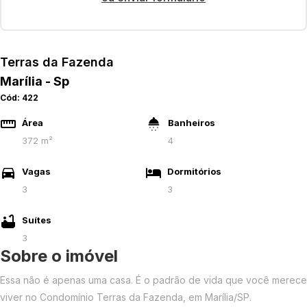
Terras da Fazenda
Marília - Sp
Cód:
422
Área
Banheiros
372 m²
4
Vagas
Dormitórios
3
3
Suítes
3
Sobre o imóvel
Essa não é apenas uma casa. É o padrão de vida que você merece
viver no Condomínio Terras da Fazenda, em Marília/SP.