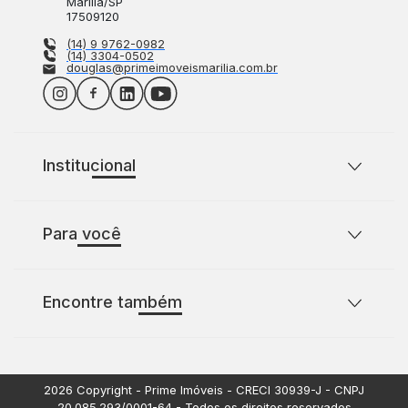
Marília
/
SP
17509120
(14) 9 9762-0982
(14) 3304-0502
douglas@primeimoveismarilia.com.br
Institucional
Sobre o Prime Imóveis
Para você
Política de Privacidade
Política de Cookies
Casas para comprar com 2 quartos
Encontre também
Casas para comprar com 3 quartos
Terrenos à venda
Apartamentos à venda
2026
Copyright - Prime Imóveis - CRECI
30939-J
- CNPJ
20.085.293/0001-64
- Todos os direitos reservados