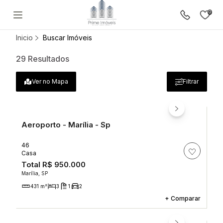
0
Resultado: Para o bairro Aeroport
Inicio
Buscar Imóveis
Lançamentos
29
Resultados
Comprar
Anuncie seu imóvel
Ver no Mapa
Filtrar
Sobre a Prime Imóveis
Política de Privacidade
Termos e Condições de Uso
Política de Cookies
Aeroporto - Marília - Sp
46
Casa
Total
R$ 950.000
Marília, SP
431 m²
3
1
2
+
Comparar