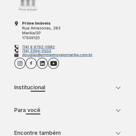
Prime Imóveis
Rua Amazonas
, 283
Marília
/
SP
17509120
(14) 9 9762-0982
(14) 3304-0502
douglas@primeimoveismarilia.com.br
Institucional
Sobre o Prime Imóveis
Para você
Política de Privacidade
Política de Cookies
Casas para comprar com 2 quartos
Encontre também