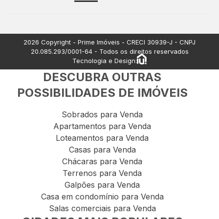
Casas para comprar com 3 quartos
Terrenos à venda
Apartamentos à venda
2026
Copyright - Prime Imóveis - CRECI
30939-J
- CNPJ
20.085.293/0001-64
- Todos os direitos reservados
Tecnologia e Design:
DESCUBRA OUTRAS
POSSIBILIDADES DE IMÓVEIS
Sobrados para Venda
Apartamentos para Venda
Loteamentos para Venda
Casas para Venda
Chácaras para Venda
Terrenos para Venda
Galpões para Venda
Casa em condomínio para Venda
Salas comerciais para Venda