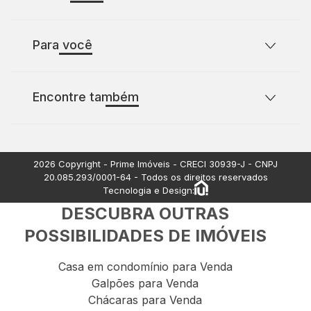
Sobre o Prime Imóveis
Para você
Política de Privacidade
Política de Cookies
Casas para comprar com 2 quartos
Encontre também
Casas para comprar com 3 quartos
Terrenos à venda
Apartamentos à venda
2026
Copyright - Prime Imóveis - CRECI
30939-J
- CNPJ
20.085.293/0001-64
- Todos os direitos reservados
Tecnologia e Design:
DESCUBRA OUTRAS
POSSIBILIDADES DE IMÓVEIS
Casa em condomínio para Venda
Galpões para Venda
Chácaras para Venda