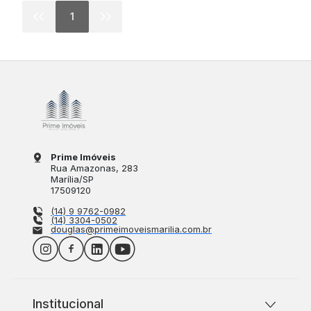
1
Prime Imóveis
Rua Amazonas
, 283
Marília
/
SP
17509120
(14) 9 9762-0982
(14) 3304-0502
douglas@primeimoveismarilia.com.br
Institucional