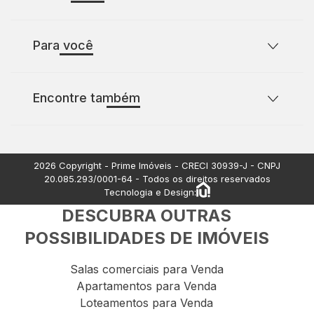
Sobre o Prime Imóveis
Para você
Política de Privacidade
Política de Cookies
Casas para comprar com 2 quartos
Encontre também
Casas para comprar com 3 quartos
Terrenos à venda
Apartamentos à venda
2026
Copyright - Prime Imóveis - CRECI
30939-J
- CNPJ
20.085.293/0001-64
- Todos os direitos reservados
Tecnologia e Design:
DESCUBRA OUTRAS
POSSIBILIDADES DE IMÓVEIS
Salas comerciais para Venda
Apartamentos para Venda
Loteamentos para Venda