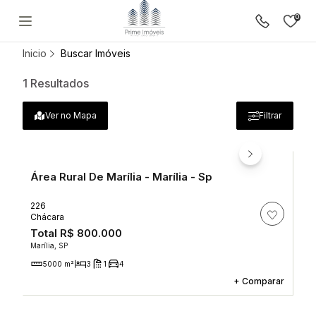
0
Resultado: Para o bairro Area Rur
Inicio
Buscar Imóveis
Lançamentos
1
Resultados
Comprar
Anuncie seu imóvel
Ver no Mapa
Filtrar
Sobre a Prime Imóveis
Política de Privacidade
Termos e Condições de Uso
Política de Cookies
Área Rural De Marília - Marília - Sp
226
Chácara
Total
R$ 800.000
Marília, SP
5000 m²
3
1
4
+
Comparar