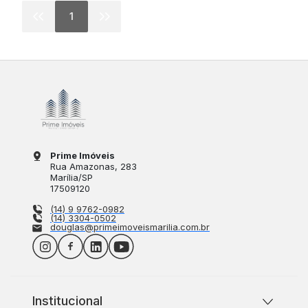
1
Prime Imóveis
Rua Amazonas
, 283
Marília
/
SP
17509120
(14) 9 9762-0982
(14) 3304-0502
douglas@primeimoveismarilia.com.br
Institucional