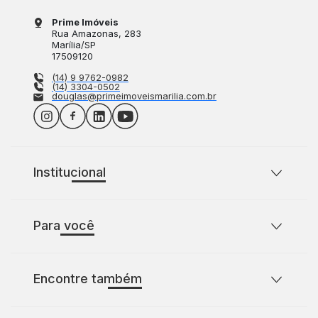
Prime Imóveis
Rua Amazonas
, 283
Marília
/
SP
17509120
(14) 9 9762-0982
(14) 3304-0502
douglas@primeimoveismarilia.com.br
Institucional
Sobre o Prime Imóveis
Para você
Política de Privacidade
Política de Cookies
Casas para comprar com 2 quartos
Encontre também
Casas para comprar com 3 quartos
Terrenos à venda