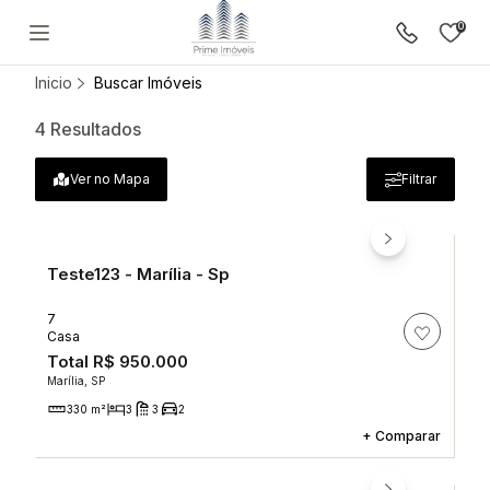
0
Resultado: Para o bairro Esmerald
Inicio
Buscar Imóveis
Lançamentos
4
Resultados
Comprar
Anuncie seu imóvel
Ver no Mapa
Filtrar
Sobre a Prime Imóveis
Política de Privacidade
Termos e Condições de Uso
Política de Cookies
Teste123 - Marília - Sp
7
Casa
Total
R$ 950.000
Marília, SP
330 m²
3
3
2
+
Comparar