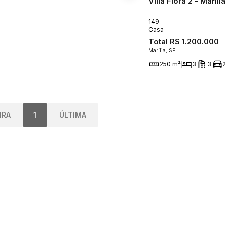
Villa Flora 2 - Marília
149
Casa
Total
R$ 1.200.000
Marília, SP
250 m²
3
3
2
IRA
1
ÚLTIMA