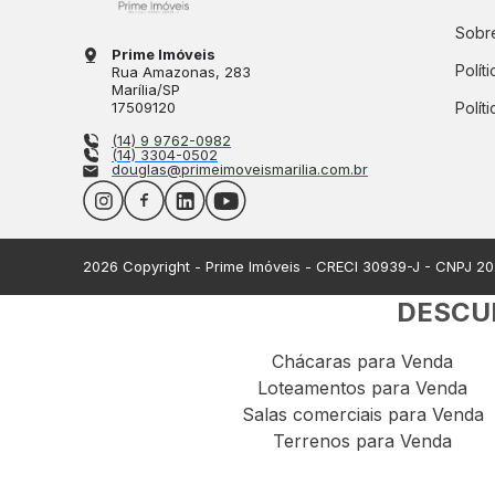
Sobre
Prime Imóveis
Polít
Rua Amazonas
, 283
Marília
/
SP
17509120
Polít
(14) 9 9762-0982
(14) 3304-0502
douglas@primeimoveismarilia.com.br
2026
Copyright - Prime Imóveis - CRECI
30939-J
- CNPJ
20
DESCUB
Chácaras para Venda
Loteamentos para Venda
Salas comerciais para Venda
Terrenos para Venda