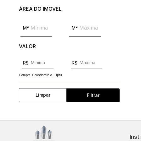
ÁREA DO IMOVEL
M²
M²
VALOR
R$
R$
Compra + condomínio + iptu
Limpar
Filtrar
Inst