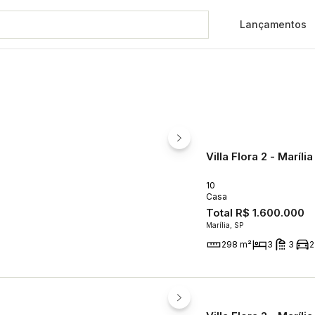
Lançamentos
 Villa Flora 2.
Villa Flora 2 - Marília
10
Casa
Total
R$ 1.600.000
Marília, SP
298 m²
3
3
2