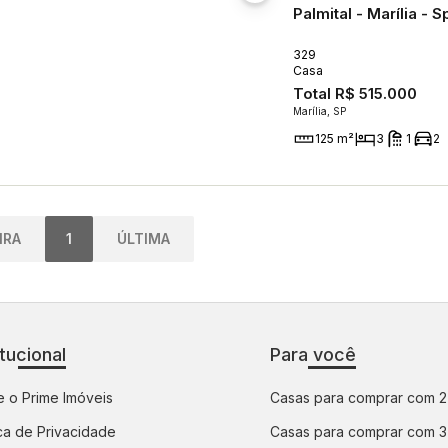
Palmital - Marília - S
329
Casa
Total
R$ 515.000
Marília, SP
125 m²
3
1
2
IRA
1
ÚLTIMA
itucional
Para você
 o Prime Imóveis
Casas para comprar com 2
ica de Privacidade
Casas para comprar com 3