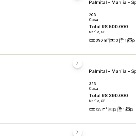
Palmital - Marília - S
203
Casa
Total
R$ 500.000
Marília, SP
396 m²
3
1
5
Palmital - Marília - S
323
Casa
Total
R$ 390.000
Marília, SP
125 m²
2
1
2