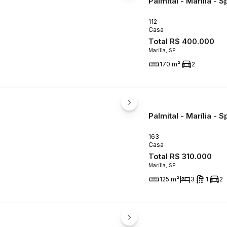
Palmital - Marília - S
112
Casa
Total
R$ 400.000
Marília, SP
170 m²
2
Palmital - Marília - S
163
Casa
Total
R$ 310.000
Marília, SP
125 m²
3
1
2