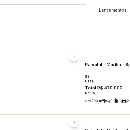
Lançamentos
 Palmital.
Palmital - Marília - S
83
Casa
Total
R$ 470.000
Marília, SP
200 m²
3
1
2