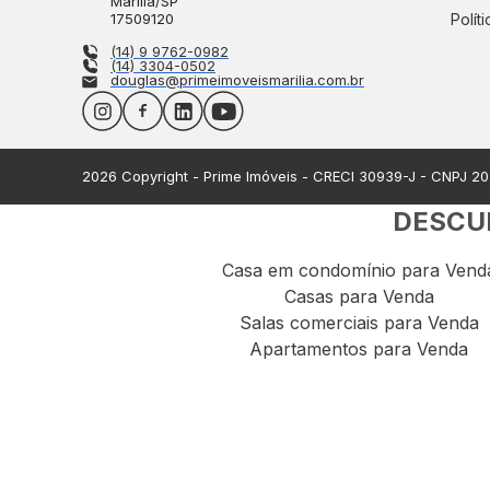
Marília
/
SP
17509120
Polít
(14) 9 9762-0982
(14) 3304-0502
douglas@primeimoveismarilia.com.br
2026
Copyright - Prime Imóveis - CRECI
30939-J
- CNPJ
20
DESCUB
Casa em condomínio para Vend
Casas para Venda
Salas comerciais para Venda
Apartamentos para Venda