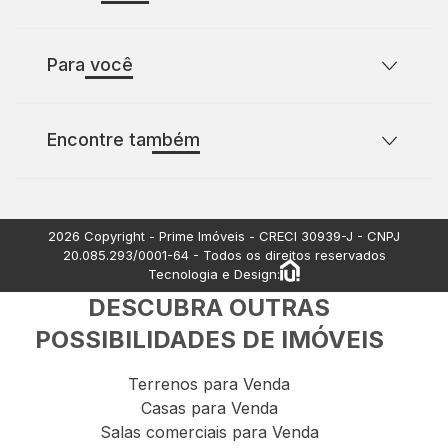
Sobre o Prime Imóveis
Para você
Política de Privacidade
Política de Cookies
Casas para comprar com 2 quartos
Encontre também
Casas para comprar com 3 quartos
Terrenos à venda
Apartamentos à venda
2026
Copyright - Prime Imóveis - CRECI
30939-J
- CNPJ
20.085.293/0001-64
- Todos os direitos reservados
Tecnologia e Design:
DESCUBRA OUTRAS
POSSIBILIDADES DE IMÓVEIS
Terrenos para Venda
Casas para Venda
Salas comerciais para Venda