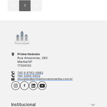
1
Prime Imóveis
Rua Amazonas
, 283
Marília
/
SP
17509120
(14) 9 9762-0982
(14) 3304-0502
douglas@primeimoveismarilia.com.br
Institucional