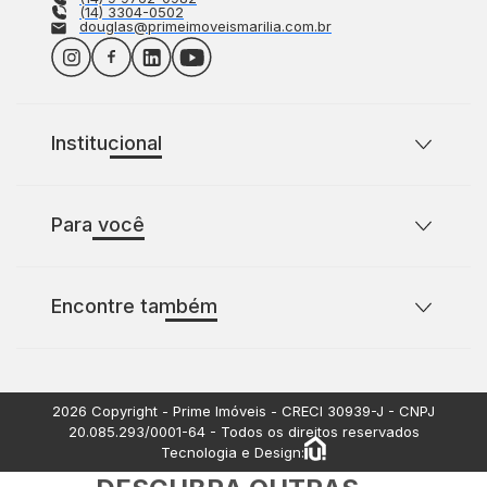
(14) 3304-0502
douglas@primeimoveismarilia.com.br
Institucional
Sobre o Prime Imóveis
Para você
Política de Privacidade
Política de Cookies
Casas para comprar com 2 quartos
Encontre também
Casas para comprar com 3 quartos
Terrenos à venda
Apartamentos à venda
2026
Copyright - Prime Imóveis - CRECI
30939-J
- CNPJ
20.085.293/0001-64
- Todos os direitos reservados
Tecnologia e Design: