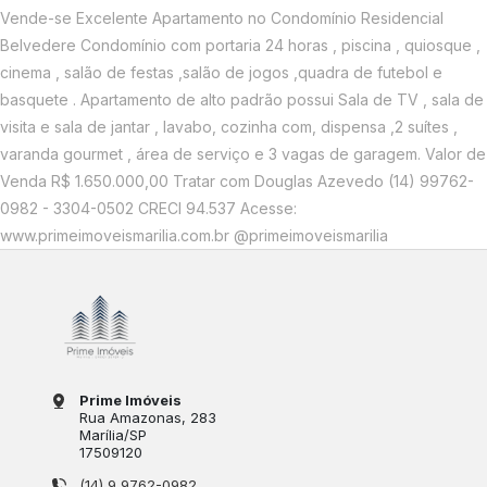
Vende-se Excelente Apartamento no Condomínio Residencial
Belvedere Condomínio com portaria 24 horas , piscina , quiosque ,
cinema , salão de festas ,salão de jogos ,quadra de futebol e
basquete . Apartamento de alto padrão possui Sala de TV , sala de
visita e sala de jantar , lavabo, cozinha com, dispensa ,2 suítes ,
varanda gourmet , área de serviço e 3 vagas de garagem. Valor de
Venda R$ 1.650.000,00 Tratar com Douglas Azevedo (14) 99762-
0982 - 3304-0502 CRECI 94.537 Acesse:
www.primeimoveismarilia.com.br @primeimoveismarilia
Prime Imóveis
Rua Amazonas
, 283
Marília
/
SP
17509120
(14) 9 9762-0982