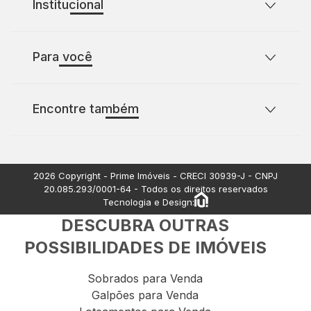
Institucional
Sobre o Prime Imóveis
Para você
Política de Privacidade
Política de Cookies
Casas para comprar com 2 quartos
Encontre também
Casas para comprar com 3 quartos
Terrenos à venda
Apartamentos à venda
2026
Copyright - Prime Imóveis - CRECI
30939-J
- CNPJ
20.085.293/0001-64
- Todos os direitos reservados
Tecnologia e Design:
DESCUBRA OUTRAS
POSSIBILIDADES DE IMÓVEIS
Sobrados para Venda
Galpões para Venda