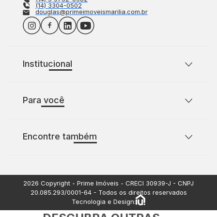
(14) 3304-0502
douglas@primeimoveismarilia.com.br
Institucional
Sobre o Prime Imóveis
Para você
Política de Privacidade
Política de Cookies
Casas para comprar com 2 quartos
Encontre também
Casas para comprar com 3 quartos
Terrenos à venda
Apartamentos à venda
2026
Copyright - Prime Imóveis - CRECI
30939-J
- CNPJ
20.085.293/0001-64
- Todos os direitos reservados
Tecnologia e Design: