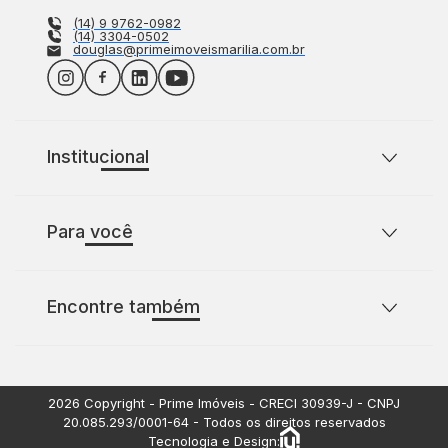
(14) 9 9762-0982
(14) 3304-0502
douglas@primeimoveismarilia.com.br
Institucional
Sobre o Prime Imóveis
Para você
Política de Privacidade
Política de Cookies
Casas para comprar com 2 quartos
Encontre também
Casas para comprar com 3 quartos
Terrenos à venda
Apartamentos à venda
2026
Copyright - Prime Imóveis - CRECI
30939-J
- CNPJ
20.085.293/0001-64
- Todos os direitos reservados
Tecnologia e Design: