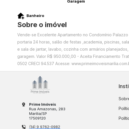
Garagem
Banheiro
Sobre o imóvel
Vende-se Excelente Apartamento no Condomínio Palazzo n
portaria 24 horas, salão de festas ,academia, piscinas, s
e sala de jantar, lavabo, cozinha com armários planejados
garagem. Valor R$ 950.000,00 - Aceita Financiamento Tr
0502 CRECI 94.537 Acesse: www.primeimoveismarilia.com.br
Inst
Sobre
Prime Imóveis
Polít
Rua Amazonas
, 283
Marília
/
SP
17509120
Polít
(14) 9 9762-0982