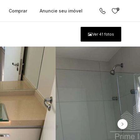
0
Comprar
Anuncie seu imóvel
Ver
41
fotos
ente digital.