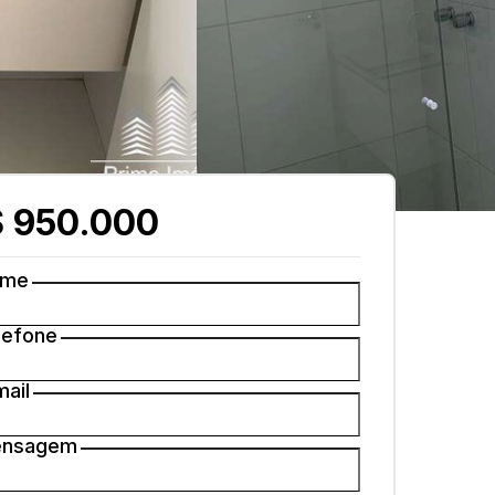
 950.000
ome
lefone
mail
nsagem