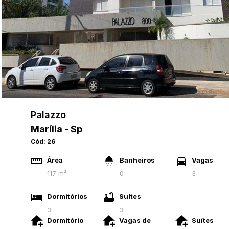
Palazzo
Marília - Sp
Cód:
26
Área
Banheiros
Vagas
117 m²
0
3
Dormitórios
Suítes
3
3
Dormitório
Vagas de
Suítes