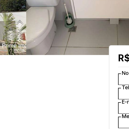
R$
N
Te
E-
Me