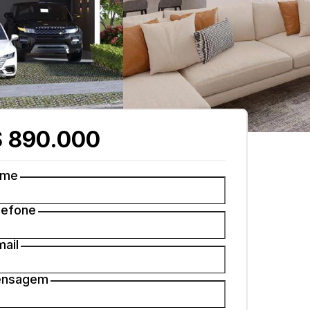
 890.000
ome
lefone
mail
nsagem