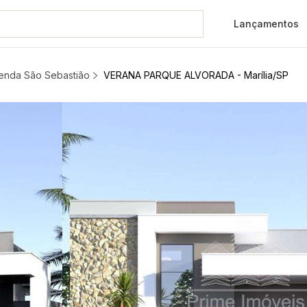
Lançamentos
l e Comercial Fazenda 
zenda São Sebastião
VERANA PARQUE ALVORADA - Marília/SP
mercial Fazenda São Sebastiã
o, sem complicações e totalm