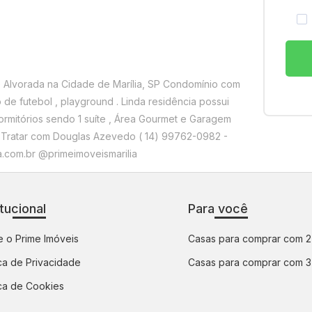
 Alvorada na Cidade de Marília, SP Condomínio com
o de futebol , playground . Linda residência possui
ormitórios sendo 1 suíte , Área Gourmet e Garagem
to Tratar com Douglas Azevedo ( 14) 99762-0982 -
.com.br @primeimoveismarilia
itucional
Para você
 o Prime Imóveis
Casas para comprar com 2
ica de Privacidade
Casas para comprar com 3
ica de Cookies