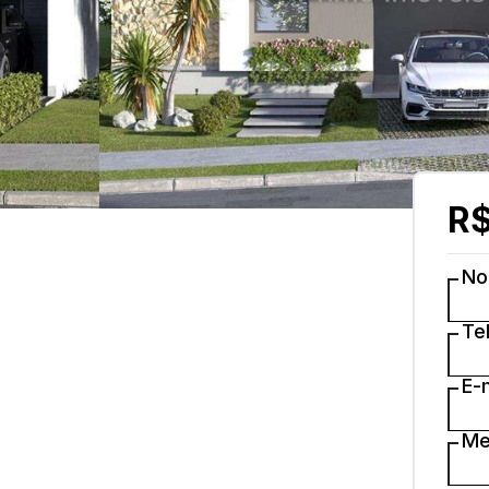
R$
N
Te
E-
Me