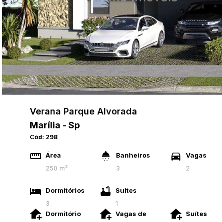
Verana Parque Alvorada
Marília - Sp
Cód:
298
Área
Banheiros
Vagas
250 m²
3
2
Dormitórios
Suítes
3
1
Dormitório
Vagas de
Suítes