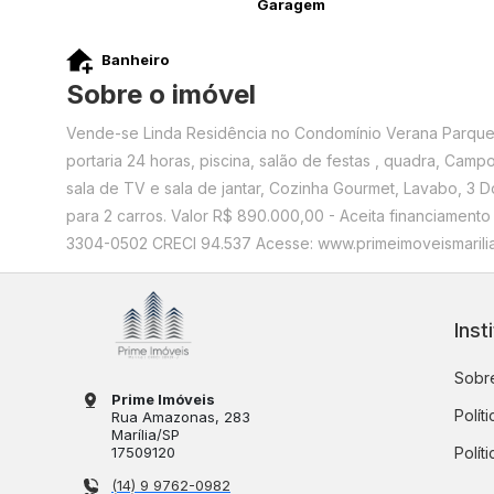
Garagem
Banheiro
Sobre o imóvel
Vende-se Linda Residência no Condomínio Verana Parque
portaria 24 horas, piscina, salão de festas , quadra, Camp
sala de TV e sala de jantar, Cozinha Gourmet, Lavabo, 3 D
para 2 carros. Valor R$ 890.000,00 - Aceita financiamen
3304-0502 CRECI 94.537 Acesse: www.primeimoveismarilia
Inst
Sobre
Prime Imóveis
Polít
Rua Amazonas
, 283
Marília
/
SP
17509120
Polít
(14) 9 9762-0982